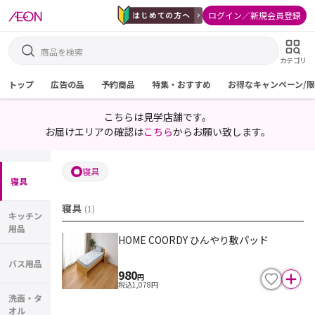
ログイン／新規会員登録
カテゴリ
トップ
広告の品
予約商品
特集・おすすめ
お得なキャンペーン/
こちらは見学店舗です。
お届けエリアの確認は
こちら
からお願い致します。
寝具
寝具
寝具
(
1
)
キッチン
用品
HOME COORDY ひんやり敷パッド
バス用品
980
円
税込
1,078
円
洗面・タ
オル