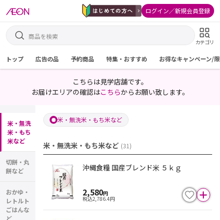
ログイン／新規会員登録
カテゴリ
トップ
広告の品
予約商品
特集・おすすめ
お得なキャンペーン/
こちらは見学店舗です。
お届けエリアの確認は
こちら
からお願い致します。
米・無洗米・もち米など
米・無洗
米・もち
米など
米・無洗米・もち米など
(
31
)
切餅・丸
沖縄食糧 国産ブレンド米 ５ｋｇ
餅など
2,580
おかゆ・
円
税込
2,786.4
円
レトルト
ごはんな
ど