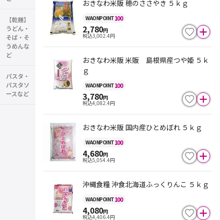
おきなわ米販 穂のささやき ５ｋｇ
100
WAON
POINT
【乾麺】
2,780
うどん・
円
税込
3,002.4
円
そば・そ
うめんな
ど
おきなわ米販 米販 島根県産つや姫 ５ｋ
ｇ
パスタ・
パスタソ
100
WAON
POINT
ースなど
3,780
円
税込
4,082.4
円
おきなわ米販 国内産ひとめぼれ ５ｋｇ
100
WAON
POINT
4,680
円
税込
5,054.4
円
沖縄食糧 沖食北海道ふっくりんこ ５ｋｇ
100
WAON
POINT
4,080
円
税込
4,406.4
円