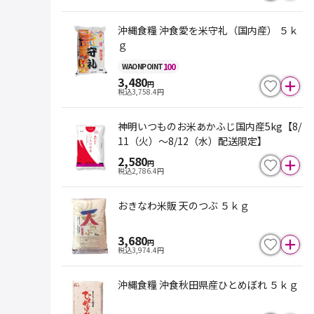
沖縄食糧 沖食愛を米守礼（国内産） ５ｋ
ｇ
100
WAON
POINT
3,480
円
税込
3,758.4
円
神明いつものお米あかふじ国内産5kg【8/
11（火）～8/12（水）配送限定】
2,580
円
税込
2,786.4
円
おきなわ米販 天のつぶ ５ｋｇ
3,680
円
税込
3,974.4
円
沖縄食糧 沖食秋田県産ひとめぼれ ５ｋｇ