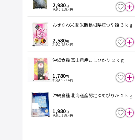
2,980
円
税込
3,218.4
円
おきなわ米販 米販島根県産つや姫 ３ｋｇ
2,580
円
税込
2,786.4
円
沖縄食糧 富山県産こしひかり ２ｋｇ
1,780
円
税込
1,922.4
円
沖縄食糧 北海道産認定ゆめぴりか ２ｋｇ
1,980
円
税込
2,138.4
円