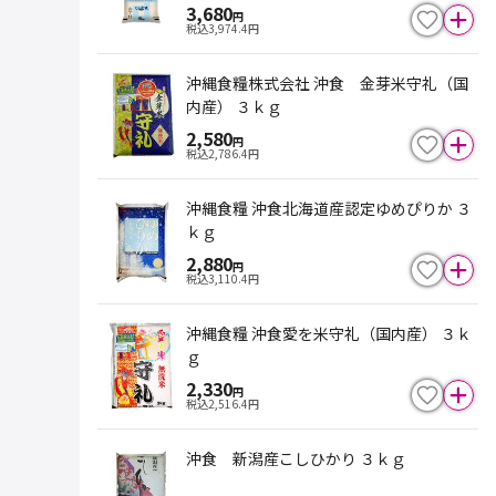
3,680
円
税込
3,974.4
円
沖縄食糧株式会社 沖食 金芽米守礼（国
内産） ３ｋｇ
2,580
円
税込
2,786.4
円
沖縄食糧 沖食北海道産認定ゆめぴりか ３
ｋｇ
2,880
円
税込
3,110.4
円
沖縄食糧 沖食愛を米守礼（国内産） ３ｋ
ｇ
2,330
円
税込
2,516.4
円
沖食 新潟産こしひかり ３ｋｇ