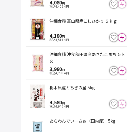
4,080
円
税込
4,406.4
円
沖縄食糧 富山県産こしひかり ５ｋｇ
4,180
円
税込
4,514.4
円
沖縄食糧 沖食秋田県産あきたこまち ５ｋ
ｇ
3,980
円
税込
4,298.4
円
栃木県産とちぎの星 5kg
4,580
円
税込
4,946.4
円
あらわんでいーさぁ（国内産） 5kg