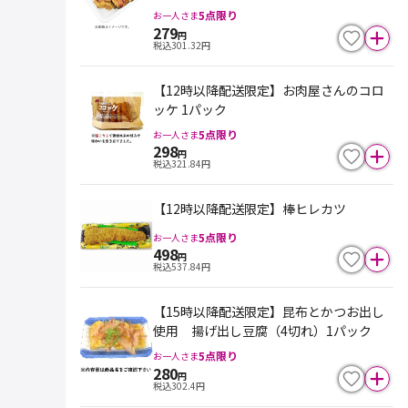
本体198円）
5
点限り
お一人さま
279
円
税込
301.32
円
【12時以降配送限定】お肉屋さんのコロ
ッケ 1パック
5
点限り
お一人さま
298
円
税込
321.84
円
【12時以降配送限定】棒ヒレカツ
5
点限り
お一人さま
498
円
税込
537.84
円
【15時以降配送限定】昆布とかつお出し
使用 揚げ出し豆腐（4切れ）1パック
5
点限り
お一人さま
280
円
税込
302.4
円