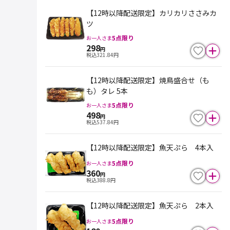
【12時以降配送限定】カリカリささみカ
ツ
5
点限り
お一人さま
298
円
税込
321.84
円
【12時以降配送限定】焼鳥盛合せ（も
も）タレ 5本
5
点限り
お一人さま
498
円
税込
537.84
円
【12時以降配送限定】魚天ぷら 4本入
5
点限り
お一人さま
360
円
税込
388.8
円
【12時以降配送限定】魚天ぷら 2本入
5
点限り
お一人さま