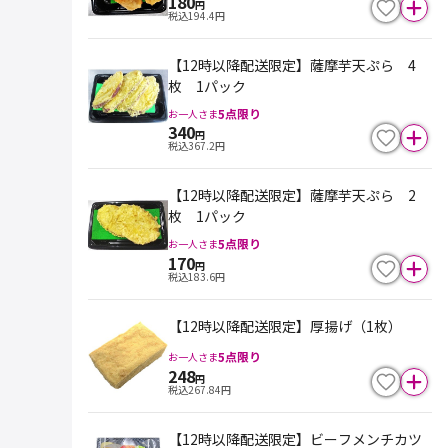
180
円
税込
194.4
円
【12時以降配送限定】薩摩芋天ぷら 4
枚 1パック
5
点限り
お一人さま
340
円
税込
367.2
円
【12時以降配送限定】薩摩芋天ぷら 2
枚 1パック
5
点限り
お一人さま
170
円
税込
183.6
円
【12時以降配送限定】厚揚げ（1枚）
5
点限り
お一人さま
248
円
税込
267.84
円
【12時以降配送限定】ビーフメンチカツ