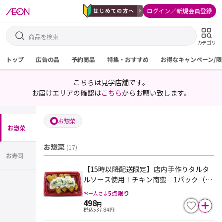
ログイン／新規会員登録
カテゴリ
トップ
広告の品
予約商品
特集・おすすめ
お得なキャンペーン/
こちらは見学店舗です。
お届けエリアの確認は
こちら
からお願い致します。
お惣菜
お惣菜
お惣菜
(
17
)
お寿司
【15時以降配送限定】店内手作りタルタ
ルソース使用！チキン南蛮 1パック（4
切入）
5
点限り
お一人さま
498
円
税込
537.84
円