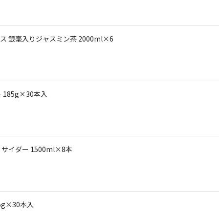
銀毫入りジャスミン茶 2000ml×6
85g×30本入
イダー 1500ml×8本
g×30本入