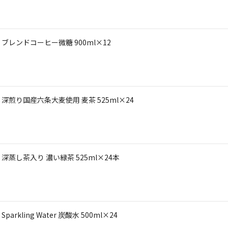
レンドコーヒー微糖 900ml×12
煎り国産六条大麦使用 麦茶 525ml×24
蒸し茶入り 濃い緑茶 525ml×24本
ling Water 炭酸水 500ml×24