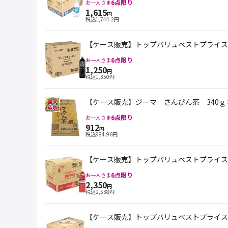
6
点限り
お一人さま
1,615
円
税込
1,744.2
円
【ケース販売】トップバリュベストプライス オ
6
点限り
お一人さま
1,250
円
税込
1,350
円
【ケース販売】ジーマ さんぴん茶 340ｇ×2
6
点限り
お一人さま
912
円
税込
984.96
円
【ケース販売】トップバリュベストプライス ト
6
点限り
お一人さま
2,350
円
税込
2,538
円
【ケース販売】トップバリュベストプライス Spark