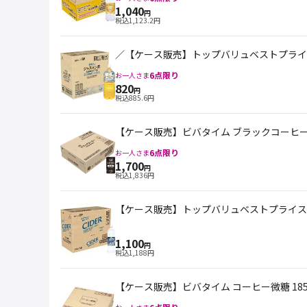
1,040
円
税込
1,123.2
円
／【ケース販売】トップバリュベストプライス 
6
点限り
お一人さま
820
円
税込
885.6
円
【ケース販売】ビバタイム ブラックコーヒー 1
6
点限り
お一人さま
1,700
円
税込
1,836
円
【ケース販売】トップバリュベストプライス サ
1,100
円
税込
1,188
円
【ケース販売】ビバタイム コーヒー微糖 185