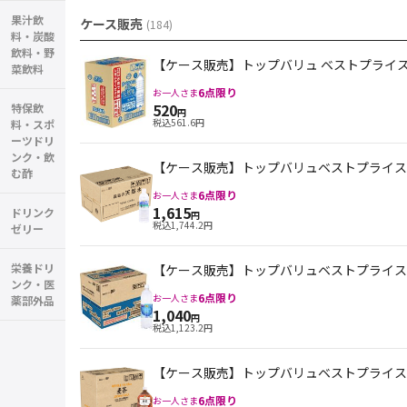
果汁飲
ケース販売
(
184
)
料・炭酸
飲料・野
【ケース販売】トップバリュ ベストプライス ラ
菜飲料
6
点限り
お一人さま
520
特保飲
円
税込
561.6
円
料・スポ
ーツドリ
ンク・飲
【ケース販売】トップバリュベストプライス 霧島
む酢
6
点限り
お一人さま
1,615
ドリンク
円
税込
1,744.2
円
ゼリー
栄養ドリ
【ケース販売】トップバリュベストプライス Spark
ンク・医
6
点限り
お一人さま
薬部外品
1,040
円
税込
1,123.2
円
【ケース販売】トップバリュベストプライス 深
6
点限り
お一人さま