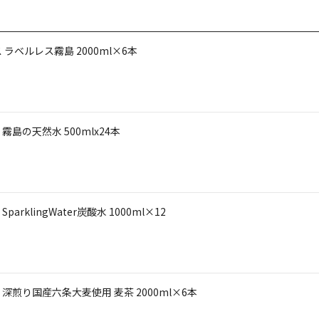
ベルレス霧島 2000ml×6本
の天然水 500mlx24本
lingWater炭酸水 1000ml×12
煎り国産六条大麦使用 麦茶 2000ml×6本