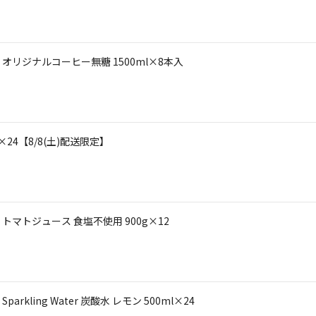
リジナルコーヒー無糖 1500ml×8本入
4【8/8(土)配送限定】
マトジュース 食塩不使用 900g×12
ling Water 炭酸水 レモン 500ml×24