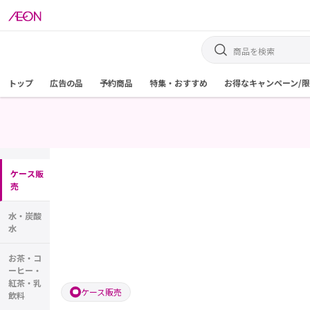
トップ
広告の品
予約商品
特集・おすすめ
お得なキャンペーン/
ケース販
売
水・炭酸
水
お茶・コ
ーヒー・
紅茶・乳
ケース販売
飲料