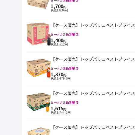
6
点限り
お一人さま
1,700
円
税込
1,836
円
【ケース販売】トップバリュベストプライス ブ
6
点限り
お一人さま
1,400
円
税込
1,512
円
【ケース販売】トップバリュベストプライス 深
6
点限り
お一人さま
1,370
円
税込
1,479.6
円
【ケース販売】トップバリュベストプライス 深
6
点限り
お一人さま
1,615
円
税込
1,744.2
円
【ケース販売】トップバリュベストプライス Spark