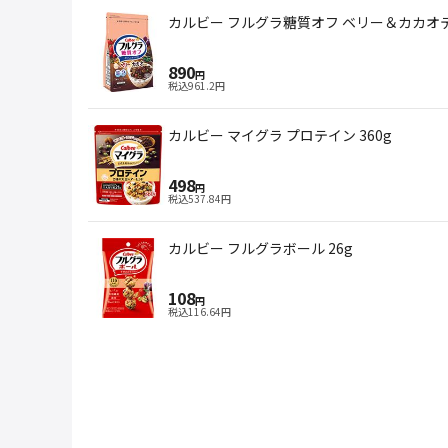
カルビー フルグラ糖質オフ ベリー＆カカオテイ
890
円
税込
961.2
円
カルビー マイグラ プロテイン 360g
498
円
税込
537.84
円
カルビー フルグラボール 26g
108
円
税込
116.64
円