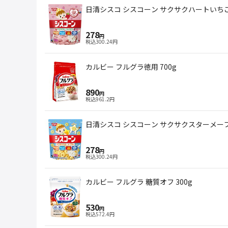
日清シスコ シスコーン サクサクハートいちご味
278
円
税込
300.24
円
カルビー フルグラ徳用 700g
890
円
税込
961.2
円
日清シスコ シスコーン サクサクスターメープル
278
円
税込
300.24
円
カルビー フルグラ 糖質オフ 300g
530
円
税込
572.4
円