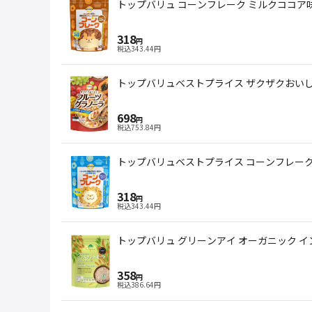
トップバリュ コーンフレーク ミルクココア味 
318
円
税込
343.44
円
トップバリュベストプライス ザクザクおいし
698
円
税込
753.84
円
トップバリュベストプライス コーンフレーク 
318
円
税込
343.44
円
トップバリュ グリーンアイ オーガニック イ
358
円
税込
386.64
円