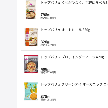
トップバリュ くせが少なく、手軽に食べられる
798
円
税込
861.84
円
トップバリュ オートミール 330g
328
円
税込
354.24
円
トップバリュ プロテイングラノーラ 420g
488
円
税込
527.04
円
トップバリュ グリーンアイ オーガニック コー
378
円
税込
408.24
円