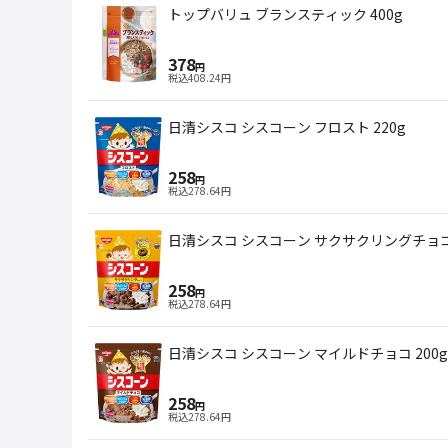
トップバリュ ブランスティック 400g
378
円
税込
408.24
円
日清シスコ シスコーン フロスト 220g
258
円
税込
278.64
円
日清シスコ シスコーン サクサクリングチョコ 
258
円
税込
278.64
円
日清シスコ シスコーン マイルドチョコ 200g
258
円
税込
278.64
円