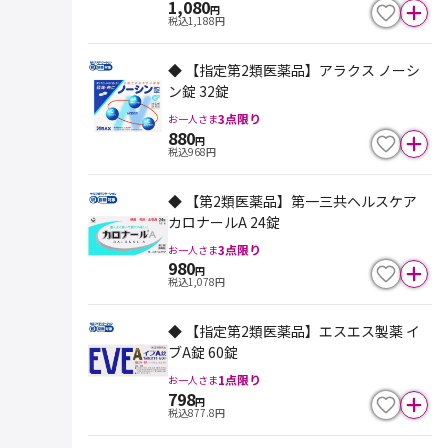
1,080
円
税込
1,188
円
◆ 【指定第2類医薬品】アラクス ノーシ
ン錠 32錠
3
点限り
お一人さま
880
円
税込
968
円
◆ 【第2類医薬品】第一三共ヘルスケア
カロナールA 24錠
3
点限り
お一人さま
980
円
税込
1,078
円
◆ 【指定第2類医薬品】エスエス製薬 イ
ブA錠 60錠
1
点限り
お一人さま
798
円
税込
877.8
円