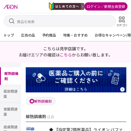
ログイン／新規会員登録
カテゴリ
トップ
広告の品
予約商品
特集・おすすめ
お得なキャンペーン/
こちらは見学店舗です。
お届けエリアの確認は
こちら
からお願い致します。
解熱鎮痛
剤
風邪関連
薬
解熱鎮痛剤
胃腸関連
薬
解熱鎮痛剤
(
13
)
皮膚関連
◆ 【指定第2類医薬品】ライオン バファ