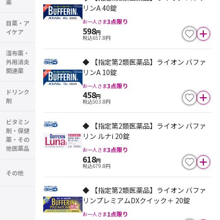
薬
リンA 40錠
3
点限り
お一人さま
目薬・ア
598
イケア
円
税込
657.8
円
湿布薬・
◆ 【指定第2類医薬品】ライオン バファ
外用消炎
関連薬
リンA 10錠
3
点限り
お一人さま
ドリンク
458
円
剤
税込
503.8
円
ビタミン
◆ 【指定第2類医薬品】ライオン バファ
剤・保健
リン ルナi 20錠
薬・その
他医薬品
3
点限り
お一人さま
618
円
税込
679.8
円
その他
◆ 【指定第2類医薬品】ライオン バファ
リンプレミアムDXクイック＋ 20錠
1
点限り
お一人さま