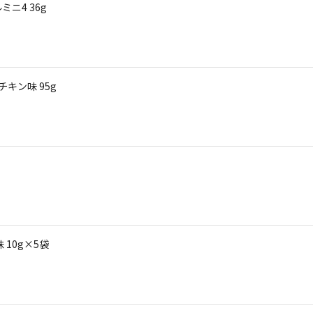
ニ4 36g
キン味 95g
10g×5袋