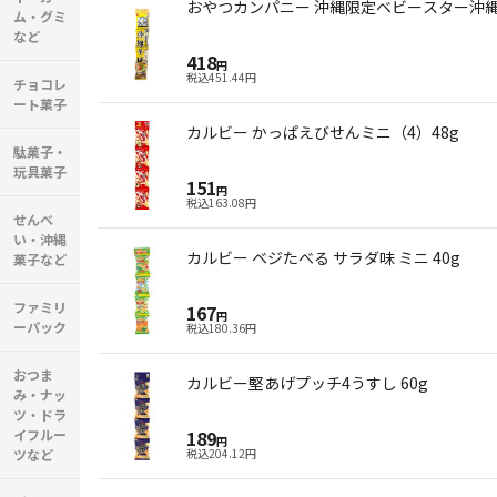
おやつカンパニー 沖縄限定ベビースター沖縄
ム・グミ
など
418
円
税込
451.44
円
チョコレ
ート菓子
カルビー かっぱえびせんミニ（4）48g
駄菓子・
玩具菓子
151
円
税込
163.08
円
せんべ
い・沖縄
カルビー ベジたべる サラダ味 ミニ 40g
菓子など
ファミリ
167
円
ーパック
税込
180.36
円
おつま
カルビー堅あげプッチ4うすし 60g
み・ナッ
ツ・ドラ
イフルー
189
円
ツなど
税込
204.12
円