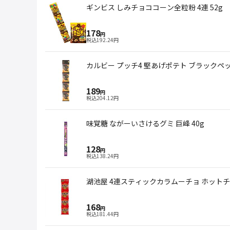
ギンビス しみチョココーン全粒粉 4連 52g
178
円
税込
192.24
円
カルビー プッチ4 堅あげポテト ブラックペッ
189
円
税込
204.12
円
味覚糖 ながーいさけるグミ 巨峰 40g
128
円
税込
138.24
円
湖池屋 4連スティックカラムーチョ ホットチリ
168
円
税込
181.44
円