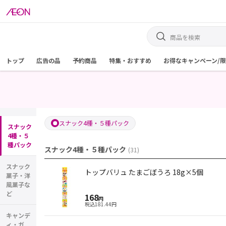
トップ
広告の品
予約商品
特集・おすすめ
お得なキャンペーン/
スナック4種・５種パック
スナック
4種・５
種パック
スナック4種・５種パック
(
31
)
スナック
トップバリュ たまごぼうろ 18g×5個
菓子・洋
風菓子な
ど
168
円
税込
181.44
円
キャンデ
ィ・ガ