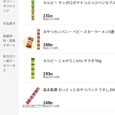
ゼリー・
カルビー サッポロポテトつぶつぶベジタブルミ
ポリドリ
ンク
151
円
税込
163.08
円
半生菓子
おやつカンパニー ベビースターラーメン5連チ
製菓材
料・即席
160
デザート
円
税込
172.8
円
低カロリ
カルビー じゃがりこbits サラダ 56g
ー菓子・
ゼリーな
ど
193
円
税込
208.44
円
森永製菓 おっとっとおやつパック うすしお味 
168
円
税込
181.44
円