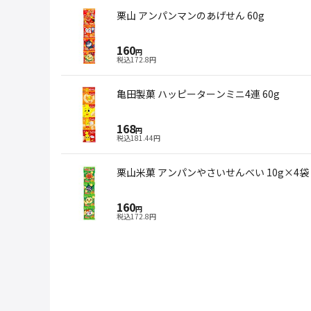
栗山 アンパンマンのあげせん 60g
160
円
税込
172.8
円
亀田製菓 ハッピーターンミニ4連 60g
168
円
税込
181.44
円
栗山米菓 アンパンやさいせんべい 10g×4袋
160
円
税込
172.8
円