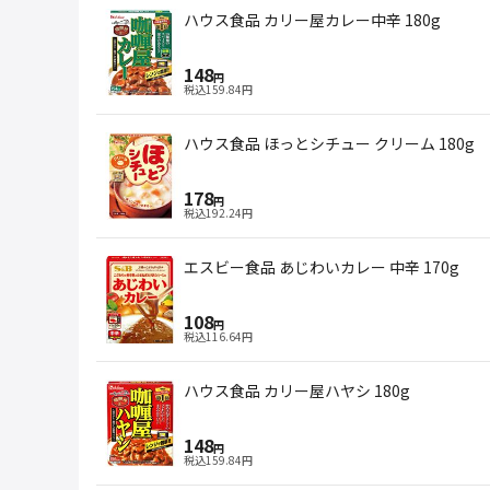
ハウス食品 カリー屋カレー中辛 180g
148
円
税込
159.84
円
ハウス食品 ほっとシチュー クリーム 180g
178
円
税込
192.24
円
エスビー食品 あじわいカレー 中辛 170g
108
円
税込
116.64
円
ハウス食品 カリー屋ハヤシ 180g
148
円
税込
159.84
円