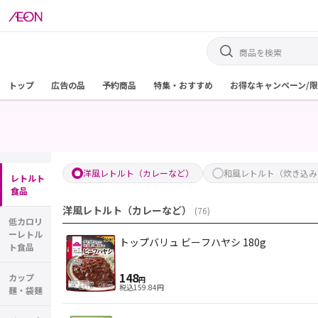
トップ
広告の品
予約商品
特集・おすすめ
お得なキャンペーン/
洋風レトルト（カレーなど）
和風レトルト（炊き込み
レトルト
食品
洋風レトルト（カレーなど）
(
76
)
低カロリ
ーレトル
トップバリュ ビーフハヤシ 180g
ト食品
148
カップ
円
税込
159.84
円
麺・袋麺