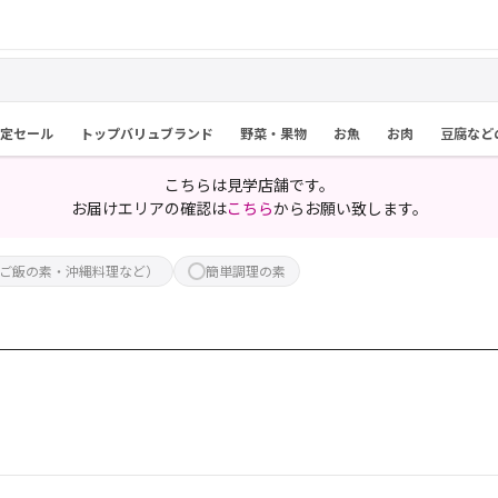
限定セール
トップバリュブランド
野菜・果物
お魚
お肉
豆腐など
こちらは見学店舗です。
お届けエリアの確認は
こちら
からお願い致します。
ご飯の素・沖縄料理など）
簡単調理の素