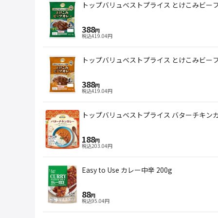
トップバリュベストプライス とけこみビーフカ
388
円
税込
419.04
円
トップバリュベストプライス とけこみビーフカ
388
円
税込
419.04
円
トップバリュベストプライス バターチキンカレ
188
円
税込
203.04
円
Easy to Use カレー中辛 200g
88
円
税込
95.04
円