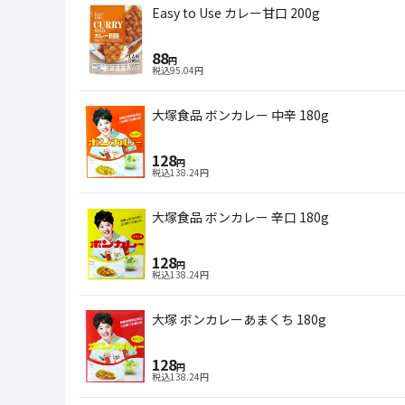
Easy to Use カレー甘口 200g
88
円
税込
95.04
円
大塚食品 ボンカレー 中辛 180g
128
円
税込
138.24
円
大塚食品 ボンカレー 辛口 180g
128
円
税込
138.24
円
大塚 ボンカレーあまくち 180g
128
円
税込
138.24
円