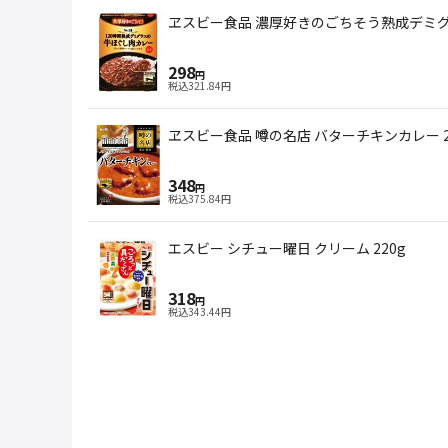
ヱスビー食品 濃厚好きのごちそう熟成デミグ
298
円
税込
321.84
円
ヱスビー食品 噂の名店 バターチキンカレー 2
348
円
税込
375.84
円
エスビー シチュー曜日 クリーム 220g
318
円
税込
343.44
円