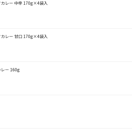
レー 中辛 170g×4袋入
レー 甘口 170g×4袋入
ー 160g