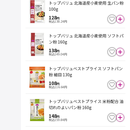
トップバリュ 北海道産小麦使用 生パン粉
100g
128
円
税込
138.24
円
トップバリュ 北海道産小麦使用 ソフトパ
ン粉 160g
138
円
税込
149.04
円
トップバリュベストプライス ソフトパン
粉 細目 130g
108
円
税込
116.64
円
トップバリュベストプライス 米粉配合 油
切れのよいパン粉 160g
148
円
税込
159.84
円