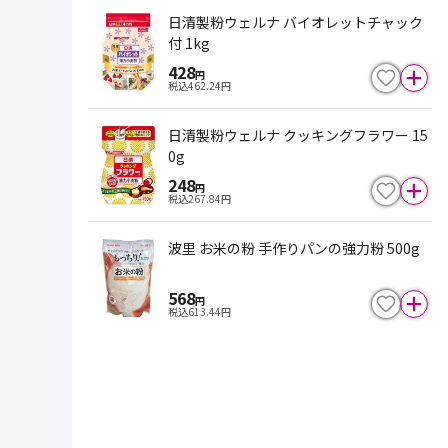
日清製粉ウェルナ バイオレットチャック
付 1kg
428
円
税込
462.24
円
日清製粉ウェルナ クッキングフラワー 15
0g
248
円
税込
267.84
円
波里 お米の粉 手作りパンの強力粉 500g
568
円
税込
613.44
円