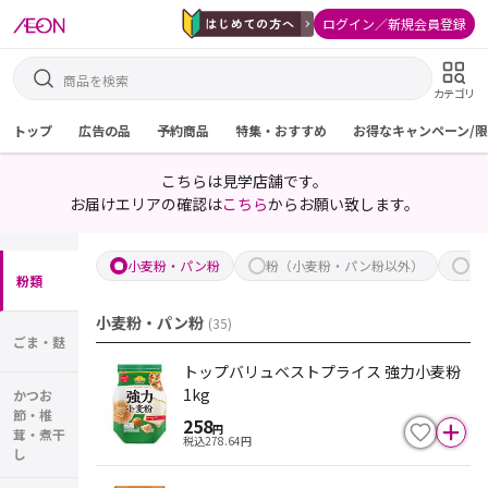
ログイン／新規会員登録
カテゴリ
トップ
広告の品
予約商品
特集・おすすめ
お得なキャンペーン/
こちらは見学店舗です。
お届けエリアの確認は
こちら
からお願い致します。
小麦粉・パン粉
粉（小麦粉・パン粉以外）
き
粉類
小麦粉・パン粉
(
35
)
ごま・麩
トップバリュベストプライス 強力小麦粉
1kg
かつお
節・椎
258
円
茸・煮干
税込
278.64
円
し