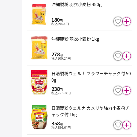
沖縄製粉 羽衣小麦粉 450g
180
円
税込
194.4
円
沖縄製粉 羽衣小麦粉 1kg
278
円
税込
300.24
円
日清製粉ウェルナ フラワーチャック付 50
0g
238
円
税込
257.04
円
日清製粉ウェルナ カメリヤ強力小麦粉チ
ャック付 1kg
358
円
税込
386.64
円