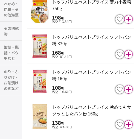
トップバリュベストプライス 薄力小麦粉
わかめ・
750g
昆布・そ
の他海藻
198
円
税込
213.84
円
その他乾
物
トップバリュベストプライス ソフトパン
粉 320g
缶詰・瓶
168
詰・パウ
円
税込
181.44
円
チなど
のり・ふ
トップバリュベストプライス ソフトパン
りかけ・
粉 160g
お茶漬け
108
の素など
円
税込
116.64
円
トップバリュベストプライス 冷めてもサ
クッとしたパン粉 160g
138
円
税込
149.04
円