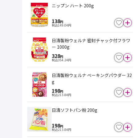
ニップン ハート 200g
138
円
税込
149.04
円
日清製粉ウェルナ 密封チャック付フラワ
ー 1000g
328
円
税込
354.24
円
日清製粉ウェルナ ベーキングパウダー 32
g
198
円
税込
213.84
円
日清ソフトパン粉 200g
198
円
税込
213.84
円