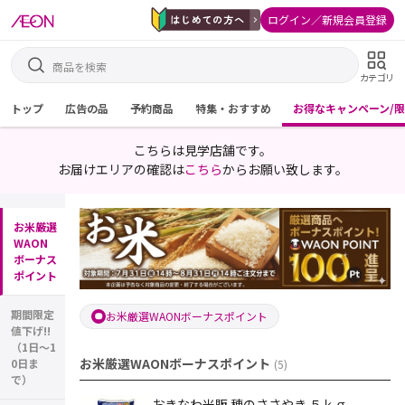
ログイン／新規会員登録
カテゴリ
トップ
広告の品
予約商品
特集・おすすめ
お得なキャンペーン/
こちらは見学店舗です。
お届けエリアの確認は
こちら
からお願い致します。
お米厳選
WAON
ボーナス
ポイント
期間限定
お米厳選WAONボーナスポイント
値下げ!!
（1日～1
お米厳選WAONボーナスポイント
0日ま
(
5
)
で）
おきなわ米販 穂のささやき ５ｋｇ