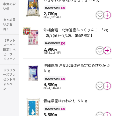
本気の安
100
WAON
POINT
い値
2,780
円
税込
3,002.4
円
まとめ買
いがお
得！
沖縄食糧 北海道産ふっくりんこ 5kg
【8/7(金)～8/10(月)配送限定】
【ネット
100
WAON
POINT
スーパー
2,980
限定】ベ
円
税込
3,218.4
円
ビーフー
ドフェア
沖縄食糧 沖食北海道産認定ゆめぴりか ５
ドラフタ
ｋｇ
ーズプレ
100
WAON
POINT
ゼントキ
4,580
ャンペー
円
税込
4,946.4
円
ン
青森県産はれわたり ５ｋｇ
100
WAON
POINT
3,880
円