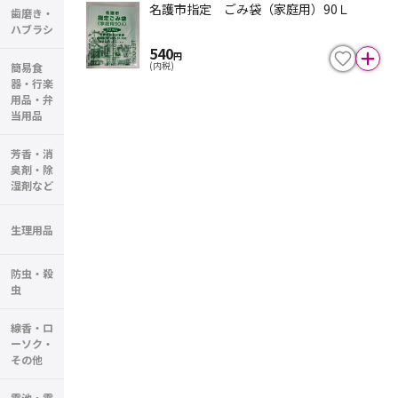
名護市指定 ごみ袋（家庭用）90Ｌ
歯磨き・
ハブラシ
540
円
(内税)
簡易食
器・行楽
用品・弁
当用品
芳香・消
臭剤・除
湿剤など
生理用品
防虫・殺
虫
線香・ロ
ーソク・
その他
電池・電