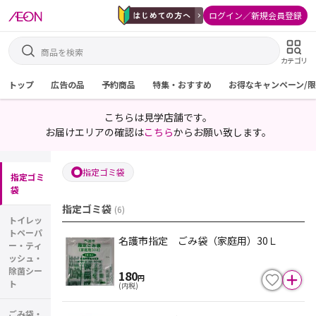
ログイン／新規会員登録
カテゴリ
トップ
広告の品
予約商品
特集・おすすめ
お得なキャンペーン/
こちらは見学店舗です。
お届けエリアの確認は
こちら
からお願い致します。
指定ゴミ袋
指定ゴミ
袋
指定ゴミ袋
(
6
)
トイレッ
トペーパ
名護市指定 ごみ袋（家庭用）30Ｌ
ー・ティ
ッシュ・
除菌シー
180
円
ト
(内税)
ごみ袋・