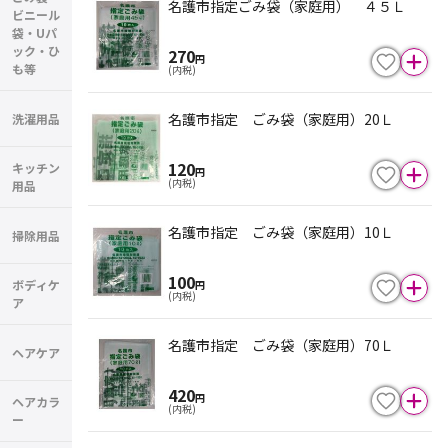
名護市指定ごみ袋（家庭用） ４５Ｌ
ビニール
袋・Uパ
ック・ひ
270
円
も等
(内税)
名護市指定 ごみ袋（家庭用）20Ｌ
洗濯用品
120
キッチン
円
(内税)
用品
名護市指定 ごみ袋（家庭用）10Ｌ
掃除用品
100
ボディケ
円
(内税)
ア
名護市指定 ごみ袋（家庭用）70Ｌ
ヘアケア
420
円
ヘアカラ
(内税)
ー