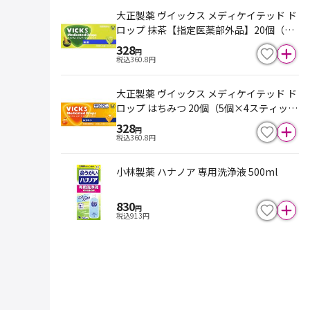
大正製薬 ヴイックス メディケイテッド ド
ロップ 抹茶【指定医薬部外品】20個（5
個×4スティック）
328
円
税込
360.8
円
大正製薬 ヴイックス メディケイテッド ド
ロップ はちみつ 20個（5個×4スティッ
ク）【指定医薬部外品】
328
円
税込
360.8
円
小林製薬 ハナノア 専用洗浄液 500ml
830
円
税込
913
円