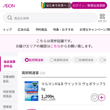
ログイン／新規会員登録
カテゴリ
トップ
広告の品
予約商品
特集・おすすめ
お得なキャンペーン/
こちらは見学店舗です。
お届けエリアの確認は
こちら
からお願い致します。
風邪関連薬
胃腸関連薬
皮膚関連薬
外用
指定医薬
部外品
風邪関連薬
(
23
)
栄養補助
食品
マルマンH＆B ヴイックス ヴェポラッブ 5
0g
特定保健
1,200
用食品
円
税込
1,320
円
健康食