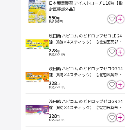
日本臓器製薬 アイストローチL 16粒【指
定医薬部外品】
550
円
税込
605
円
浅田飴 ハピコム のどドロップゼロLE 24
錠（6錠×4スティック）【指定医薬部外
品】
228
円
税込
250.8
円
浅田飴 ハピコム のどドロップゼロOG 24
錠（6錠×4スティック）【指定医薬部外
品】
228
円
税込
250.8
円
浅田飴 ハピコム のどドロップゼロGR 24
錠（6錠×4スティック）【指定医薬部外
品】
228
円
税込
250.8
円