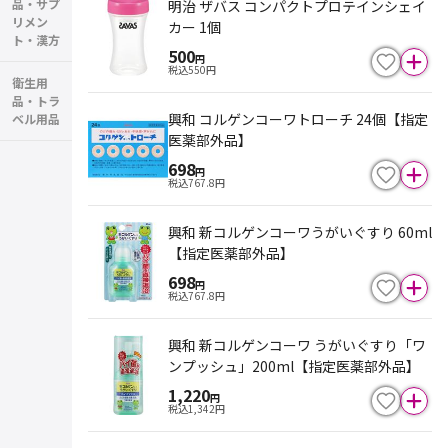
品・サプ
明治 ザバス コンパクトプロテインシェイ
リメン
カー 1個
ト・漢方
500
円
税込
550
円
衛生用
品・トラ
興和 コルゲンコーワトローチ 24個【指定
ベル用品
医薬部外品】
698
円
税込
767.8
円
興和 新コルゲンコーワうがいぐすり 60ml
【指定医薬部外品】
698
円
税込
767.8
円
興和 新コルゲンコーワ うがいぐすり「ワ
ンプッシュ」200ml【指定医薬部外品】
1,220
円
税込
1,342
円