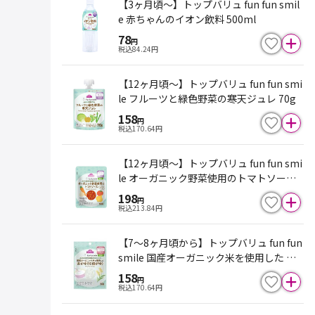
【3ヶ月頃～】トップバリュ fun fun smil
e 赤ちゃんのイオン飲料 500ml
78
円
税込
84.24
円
【12ヶ月頃～】トップバリュ fun fun smi
le フルーツと緑色野菜の寒天ジュレ 70g
158
円
税込
170.64
円
【12ヶ月頃～】トップバリュ fun fun smi
le オーガニック野菜使用のトマトソース 1
00g
198
円
税込
213.84
円
【7～8ヶ月頃から】トップバリュ fun fun
smile 国産オーガニック米を使用した お
かゆ 10倍がゆ 80g
158
円
税込
170.64
円