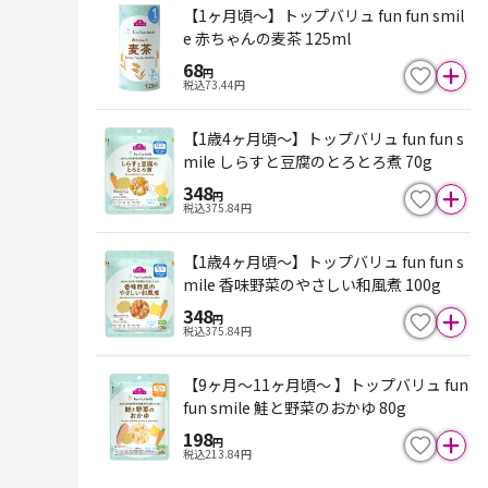
【1ヶ月頃～】トップバリュ fun fun smil
e 赤ちゃんの麦茶 125ml
68
円
税込
73.44
円
【1歳4ヶ月頃～】トップバリュ fun fun s
mile しらすと豆腐のとろとろ煮 70g
348
円
税込
375.84
円
【1歳4ヶ月頃～】トップバリュ fun fun s
mile 香味野菜のやさしい和風煮 100g
348
円
税込
375.84
円
【9ヶ月～11ヶ月頃～ 】トップバリュ fun
fun smile 鮭と野菜のおかゆ 80g
198
円
税込
213.84
円