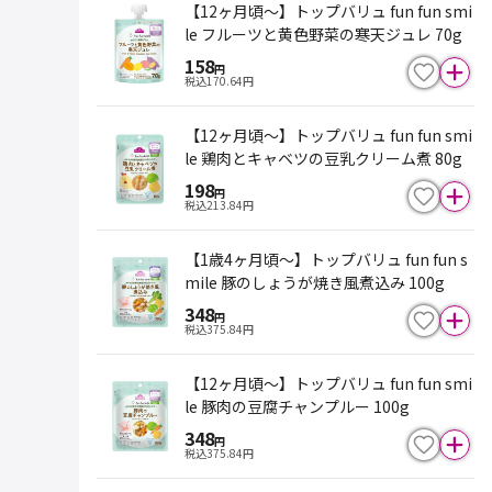
【12ヶ月頃～】トップバリュ fun fun smi
le フルーツと黄色野菜の寒天ジュレ 70g
158
円
税込
170.64
円
【12ヶ月頃～】トップバリュ fun fun smi
le 鶏肉とキャベツの豆乳クリーム煮 80g
198
円
税込
213.84
円
【1歳4ヶ月頃～】トップバリュ fun fun s
mile 豚のしょうが焼き風煮込み 100g
348
円
税込
375.84
円
【12ヶ月頃～】トップバリュ fun fun smi
le 豚肉の豆腐チャンプルー 100g
348
円
税込
375.84
円