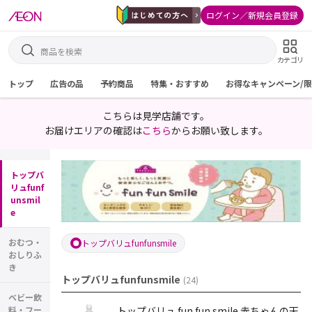
ログイン／新規会員登録
カテゴリ
トップ
広告の品
予約商品
特集・おすすめ
お得なキャンペーン/
こちらは見学店舗です。
お届けエリアの確認は
こちら
からお願い致します。
トップバ
リュfunf
unsmil
e
おむつ・
トップバリュfunfunsmile
おしりふ
き
トップバリュfunfunsmile
(
24
)
ベビー飲
料・フー
トップバリュ fun fun smile 赤ちゃんの天