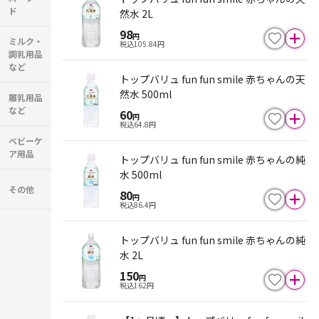
ド
然水 2L
98
円
ミルク・
税込
105.84
円
調乳用品
など
トップバリュ fun fun smile 赤ちゃんの天
然水 500ml
離乳用品
など
60
円
税込
64.8
円
ベビーケ
ア用品
トップバリュ fun fun smile 赤ちゃんの純
水 500ml
その他
80
円
税込
86.4
円
トップバリュ fun fun smile 赤ちゃんの純
水 2L
150
円
税込
162
円