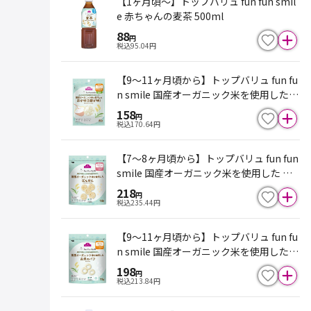
【1ヶ月頃～】トップバリュ fun fun smil
e 赤ちゃんの麦茶 500ml
88
円
税込
95.04
円
【9～11ヶ月頃から】トップバリュ fun fu
n smile 国産オーガニック米を使用した
おかゆ 5倍がゆ 80g
158
円
税込
170.64
円
【7～8ヶ月頃から】トップバリュ fun fun
smile 国産オーガニック米を使用した ぽ
んせん 16g
218
円
税込
235.44
円
【9～11ヶ月頃から】トップバリュ fun fu
n smile 国産オーガニック米を使用した
お米のパフ 11g
198
円
税込
213.84
円