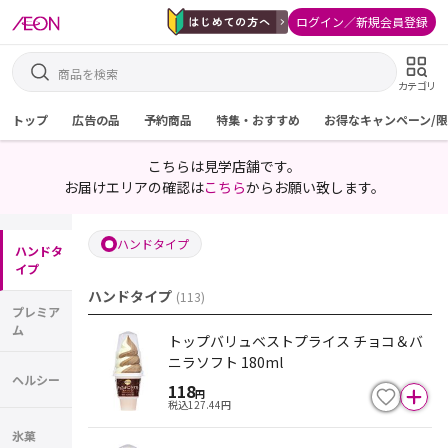
ログイン／新規会員登録
カテゴリ
トップ
広告の品
予約商品
特集・おすすめ
お得なキャンペーン/
こちらは見学店舗です。
お届けエリアの確認は
こちら
からお願い致します。
ハンドタイプ
ハンドタ
イプ
ハンドタイプ
(
113
)
プレミア
ム
トップバリュベストプライス チョコ＆バ
ニラソフト 180ml
ヘルシー
118
円
税込
127.44
円
氷菓