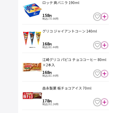
ロッテ 爽バニラ 190ml
158
円
税込
170.64
円
グリコ ジャイアントコーン 140ml
168
円
税込
181.44
円
江崎グリコ パピコ チョココーヒー 80ml
×2本入
168
円
税込
181.44
円
森永製菓 板チョコアイス 70ml
178
円
税込
192.24
円