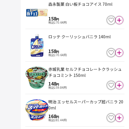
森永製菓 白い板チョコアイス 70ml
158
円
税込
170.64
円
ロッテ クーリッシュバニラ 140ml
158
円
税込
170.64
円
赤城乳業 セルフチョコレートクラッシュ
チョコミント 150ml
148
円
税込
159.84
円
明治 エッセルスーパーカップ超バニラ 20
0ml
168
円
税込
181.44
円