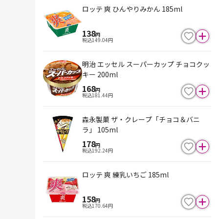
ロッテ 爽 ひんやりみかん 185ml
138
円
税込
149.04
円
明治 エッセル スーパーカップ チョコクッ
キー 200ml
168
円
税込
181.44
円
森永製菓 ザ・クレープ「チョコ＆バニ
ラ」 105ml
178
円
税込
192.24
円
ロッテ 爽 練乳いちご 185ml
158
円
税込
170.64
円