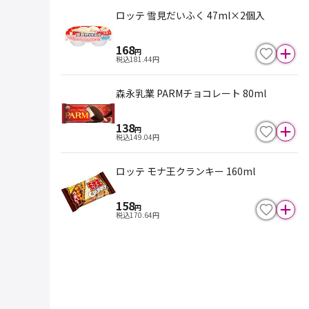
ロッテ 雪見だいふく 47ml×2個入
168
円
税込
181.44
円
森永乳業 PARMチョコレート 80ml
138
円
税込
149.04
円
ロッテ モナ王クランキー 160ml
158
円
税込
170.64
円