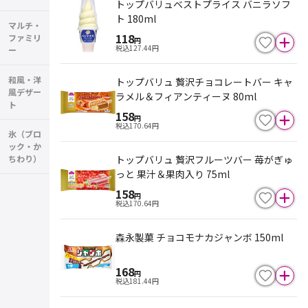
トップバリュベストプライス バニラソフ
ト 180ml
マルチ・
118
ファミリ
円
税込
127.44
円
ー
和風・洋
トップバリュ 贅沢チョコレートバー キャ
風デザー
ラメル＆フィアンティーヌ 80ml
ト
158
円
税込
170.64
円
氷（ブロ
ック・か
ちわり）
トップバリュ 贅沢フルーツバー 苺がぎゅ
っと 果汁＆果肉入り 75ml
158
円
税込
170.64
円
森永製菓 チョコモナカジャンボ 150ml
168
円
税込
181.44
円