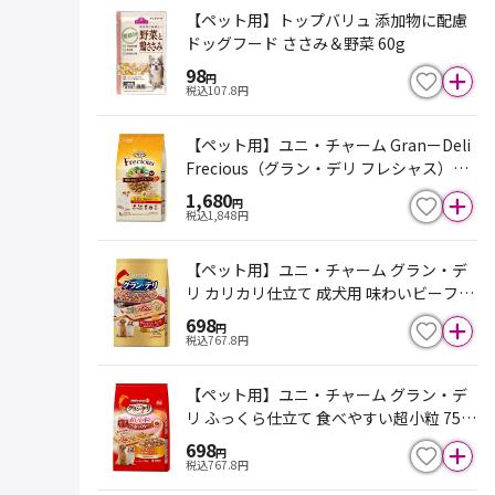
【ペット用】トップバリュ 添加物に配慮
ドッグフード ささみ＆野菜 60g
98
円
税込
107.8
円
【ペット用】ユニ・チャーム GranーDeli
Frecious（グラン・デリ フレシャス）早
食い軽減設計 チキン＆ビーフ入り 1kg（3
1,680
円
34g×3袋）
税込
1,848
円
【ペット用】ユニ・チャーム グラン・デ
リ カリカリ仕立て 成犬用 味わいビーフ入
セレクト 700g
698
円
税込
767.8
円
【ペット用】ユニ・チャーム グラン・デ
リ ふっくら仕立て 食べやすい超小粒 750
g
698
円
税込
767.8
円