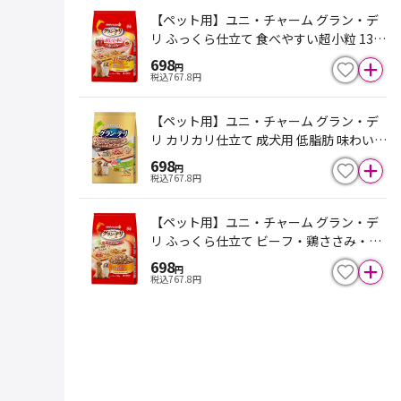
【ペット用】ユニ・チャーム グラン・デ
リ ふっくら仕立て 食べやすい超小粒 13歳
以上用 鶏ささみ・ビーフ・緑黄色野菜・
698
円
小魚・チーズ入 700g
税込
767.8
円
【ペット用】ユニ・チャーム グラン・デ
リ カリカリ仕立て 成犬用 低脂肪 味わいビ
ーフ入セレクト ～脂肪分約25％カット～
698
円
700g
税込
767.8
円
【ペット用】ユニ・チャーム グラン・デ
リ ふっくら仕立て ビーフ・鶏ささみ・緑
黄色野菜・チーズ・角切りビーフ粒入り 7
698
円
50g
税込
767.8
円