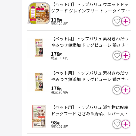
【ペット用】トップバリュ ウエットドッ
グフード グレインフリー トレータイプ チ
キン 100g
118
円
税込
129.8
円
【ペット用】トップバリュ 素材きわだつ
やみつき無添加 ドッグピューレ 鶏ささみ
入り 14g×4本
178
円
税込
195.8
円
【ペット用】トップバリュ 素材きわだつ
やみつき無添加 ドッグピューレ 鶏ささみ
チーズ入り 14g×4本
178
円
税込
195.8
円
【ペット用】トップバリュ 添加物に配慮
ドッグフード ささみ＆野菜、レバー入り
60g
98
円
税込
107.8
円