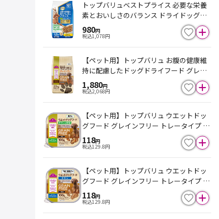
トップバリュベストプライス 必要な栄養
素とおいしさのバランス ドライドッグフ
ード 野菜入 チキン＆ビーフ 高齢犬用 7歳
980
円
以上 2.5kg（500g×5袋）
税込
1,078
円
【ペット用】トップバリュ お腹の健康維
持に配慮したドッグドライフード グレイ
ンフリー 成犬用 2.5kg（500g×5袋）
1,880
円
税込
2,068
円
【ペット用】トップバリュ ウエットドッ
グフード グレインフリー トレータイプ チ
キン＆野菜 100g
118
円
税込
129.8
円
【ペット用】トップバリュ ウエットドッ
グフード グレインフリー トレータイプ チ
キン 高齢犬用 100g
118
円
税込
129.8
円