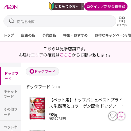
ログイン／新規会員登録
カテゴリ
トップ
広告の品
予約商品
特集・おすすめ
お得なキャンペーン/
こちらは見学店舗です。
お届けエリアの確認は
こちら
からお願い致します。
ドックフード
ドックフ
ード
ドックフード
(
283
)
キャット
フード
【ペット用】トップバリュベストプライ
ス 乳酸菌とコラーゲン配合 ドッグフード
その他フ
チキン＆ビーフ 成犬用 375g
98
ード
円
税込
107.8
円
ペットケ