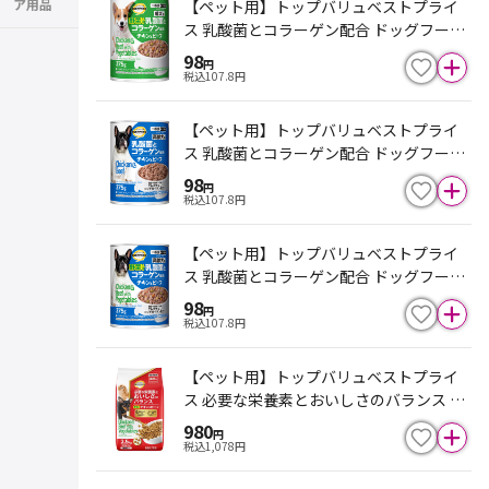
ア用品
【ペット用】トップバリュベストプライ
ス 乳酸菌とコラーゲン配合 ドッグフード
チキン＆ビーフ 野菜入 成犬用 375g
98
円
税込
107.8
円
【ペット用】トップバリュベストプライ
ス 乳酸菌とコラーゲン配合 ドッグフード
チキン＆ビーフ 高齢犬用 375g
98
円
税込
107.8
円
【ペット用】トップバリュベストプライ
ス 乳酸菌とコラーゲン配合 ドッグフード
チキン＆ビーフ 野菜入 高齢犬用 375g
98
円
税込
107.8
円
【ペット用】トップバリュベストプライ
ス 必要な栄養素とおいしさのバランス ド
ライドッグフード 野菜入 チキン＆ビーフ
980
円
成犬用 2.5kg（500g×5袋）
税込
1,078
円