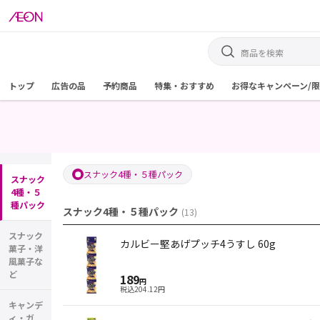
トップ
広告の品
予約商品
特集・おすすめ
お得なキャンペーン/
スナック4種・５種パック
スナック
4種・５
種パック
スナック4種・５種パック
(
13
)
スナック
カルビー堅あげプッチ4うすし 60g
菓子・洋
風菓子な
ど
189
円
税込
204.12
円
キャンデ
ィ・ガ