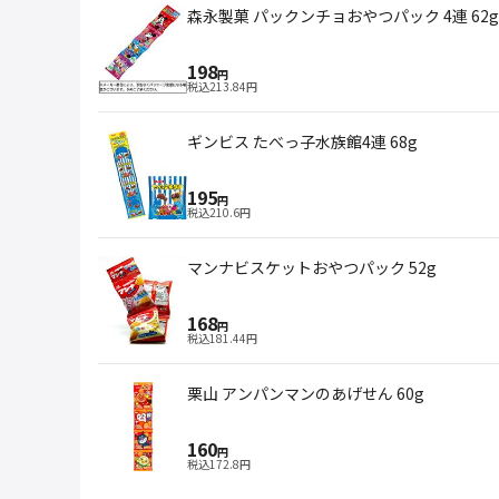
森永製菓 パックンチョおやつパック 4連 62g
198
円
税込
213.84
円
ギンビス たべっ子水族館4連 68g
195
円
税込
210.6
円
マンナビスケットおやつパック 52g
168
円
税込
181.44
円
栗山 アンパンマンのあげせん 60g
160
円
税込
172.8
円