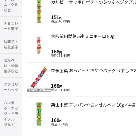
カルビー サッポロポテトつぶつぶベジタブルミ
ム・グミ
など
151
円
税込
163.08
円
チョコレ
ート菓子
大阪前田製菓 5連 ミニボーロ 80g
駄菓子・
玩具菓子
168
円
税込
181.44
円
せんべ
い・沖縄
森永製菓 おっとっとおやつパック うすしお味 
菓子など
ファミリ
168
円
ーパック
税込
181.44
円
おつま
栗山米菓 アンパンやさいせんべい 10g×4袋
み・ナッ
ツ・ドラ
イフルー
160
円
ツなど
税込
172.8
円