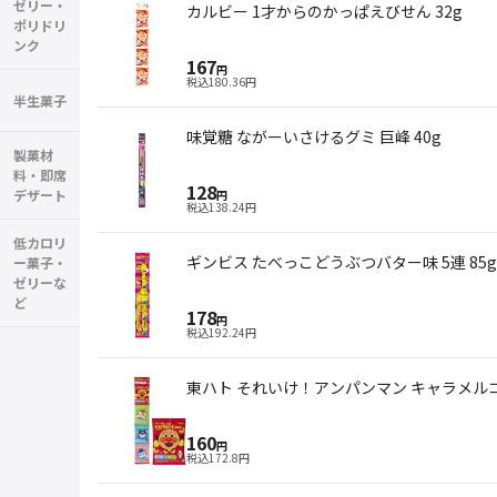
ゼリー・
カルビー 1才からのかっぱえびせん 32g
ポリドリ
ンク
167
円
税込
180.36
円
半生菓子
味覚糖 ながーいさけるグミ 巨峰 40g
製菓材
料・即席
128
デザート
円
税込
138.24
円
低カロリ
ギンビス たべっこどうぶつバター味 5連 85g
ー菓子・
ゼリーな
ど
178
円
税込
192.24
円
東ハト それいけ！アンパンマン キャラメルコー
160
円
税込
172.8
円