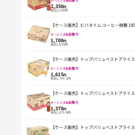
6
点限り
お一人さま
2,350
円
税込
2,538
円
【ケース販売】ビバタイム コーヒー微糖 185
6
点限り
お一人さま
1,700
円
税込
1,836
円
【ケース販売】トップバリュベストプライス Spark
6
点限り
お一人さま
1,615
円
税込
1,744.2
円
【ケース販売】トップバリュベストプライス 台
6
点限り
お一人さま
1,370
円
税込
1,479.6
円
【ケース販売】トップバリュベストプライス 野