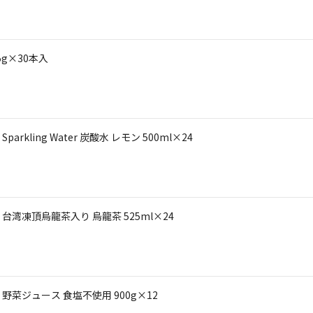
g×30本入
ling Water 炭酸水 レモン 500ml×24
湾凍頂烏龍茶入り 烏龍茶 525ml×24
菜ジュース 食塩不使用 900g×12