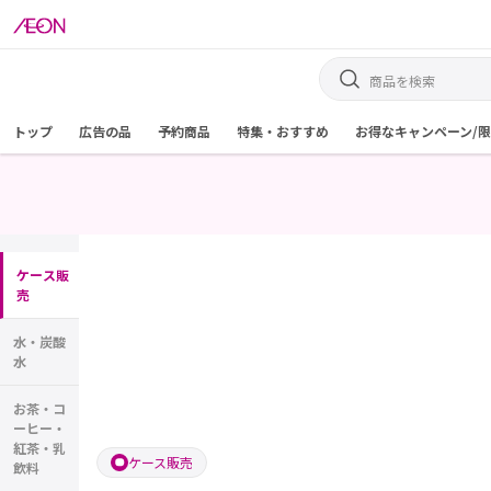
トップ
広告の品
予約商品
特集・おすすめ
お得なキャンペーン/
ケース販
売
水・炭酸
水
お茶・コ
ーヒー・
紅茶・乳
ケース販売
飲料