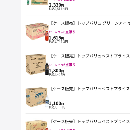
2,330
円
税込
2,516.4
円
【ケース販売】トップバリュ グリーンアイ オー
6
点限り
お一人さま
1,615
円
税込
1,744.2
円
【ケース販売】トップバリュベストプライス オ
6
点限り
お一人さま
1,300
円
税込
1,404
円
【ケース販売】トップバリュベストプライス サ
1,100
円
税込
1,188
円
【ケース販売】トップバリュベストプライス ト