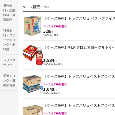
果汁飲
ケース販売
(
196
)
料・炭酸
飲料・野
【ケース販売】トップバリュ ベストプライス ラ
菜飲料
6
点限り
お一人さま
520
特保飲
円
税込
561.6
円
料・スポ
ーツドリ
ンク・飲
【ケース販売】明治 プロビオヨーグルトR－1
む酢
1,884
ドリンク
円
税込
2,034.72
円
ゼリー
栄養ドリ
【ケース販売】トップバリュベストプライス Spark
ンク・医
6
点限り
お一人さま
薬部外品
1,040
円
税込
1,123.2
円
【ケース販売】トップバリュベストプライス 霧島
6
点限り
お一人さま