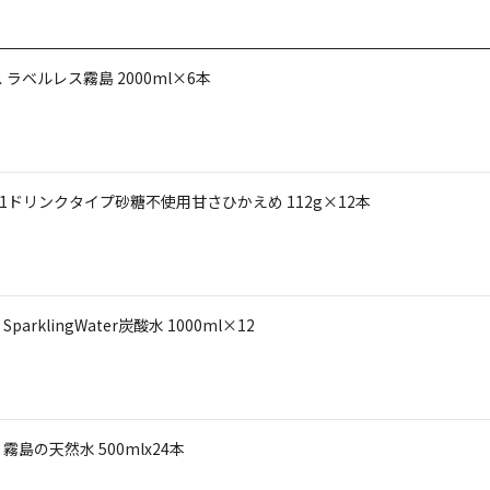
ベルレス霧島 2000ml×6本
ドリンクタイプ砂糖不使用甘さひかえめ 112g×12本
lingWater炭酸水 1000ml×12
の天然水 500mlx24本