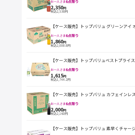
6
点限り
お一人さま
2,350
円
税込
2,538
円
【ケース販売】トップバリュ グリーンアイ オー
6
点限り
お一人さま
1,860
円
税込
2,008.8
円
【ケース販売】トップバリュベストプライス Spar
6
点限り
お一人さま
1,615
円
税込
1,744.2
円
【ケース販売】トップバリュ カフェインレスブ
6
点限り
お一人さま
2,000
円
税込
2,160
円
【ケース販売】トップバリュ 素早くチャージド