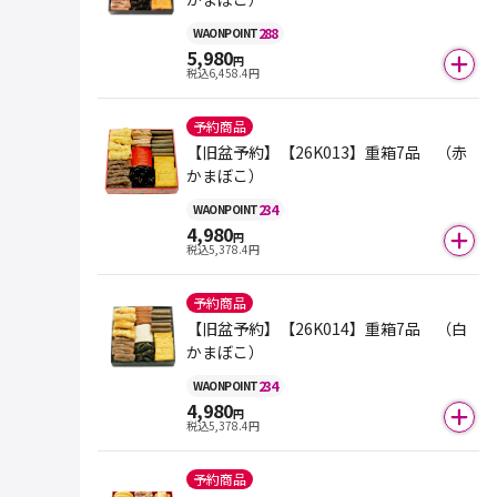
288
WAON
POINT
5,980
円
税込
6,458.4
円
予約商品
【旧盆予約】【26K013】重箱7品 （赤
かまぼこ）
234
WAON
POINT
4,980
円
税込
5,378.4
円
予約商品
【旧盆予約】【26K014】重箱7品 （白
かまぼこ）
234
WAON
POINT
4,980
円
税込
5,378.4
円
予約商品