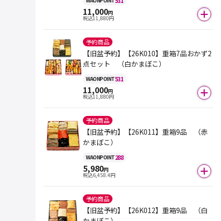
531
WAON
POINT
11,000
円
税込
11,880
円
予約商品
【旧盆予約】【26K010】重箱7品おかず2
点セット （白かまぼこ）
531
WAON
POINT
11,000
円
税込
11,880
円
予約商品
【旧盆予約】【26K011】重箱9品 （赤
かまぼこ）
288
WAON
POINT
5,980
円
税込
6,458.4
円
予約商品
【旧盆予約】【26K012】重箱9品 （白
かまぼこ）