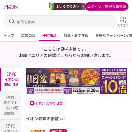
ログイン／新規会員登録
カテゴリ
トップ
広告の品
予約商品
特集・おすすめ
お得なキャンペーン/
こちらは見学店舗です。
お届けエリアの確認は
こちら
からお願い致します。
【予約】
イオン琉
球の旧盆
【予約】
夏ギフト
イオン琉球の旧盆
（8/10配
送開始）
イオン琉球の旧盆
(
49
)
【予約】
イオン琉
予約商品