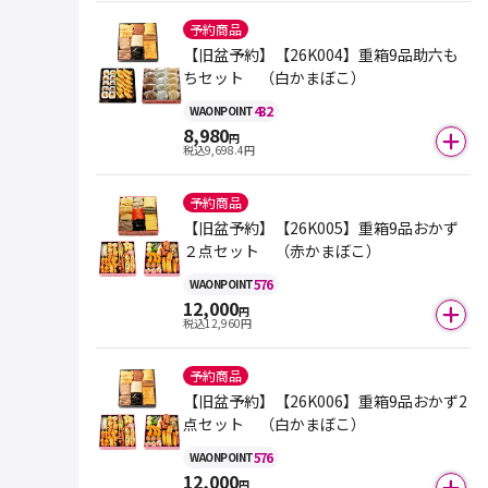
予約商品
【旧盆予約】【26K004】重箱9品助六も
ちセット （白かまぼこ）
432
WAON
POINT
8,980
円
税込
9,698.4
円
予約商品
【旧盆予約】【26K005】重箱9品おかず
２点セット （赤かまぼこ）
576
WAON
POINT
12,000
円
税込
12,960
円
予約商品
【旧盆予約】【26K006】重箱9品おかず2
点セット （白かまぼこ）
576
WAON
POINT
12,000
円