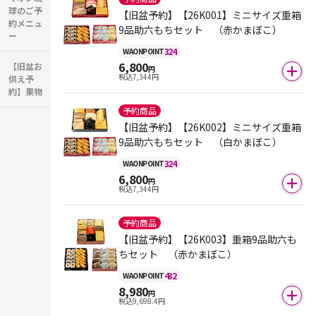
球のご予
【旧盆予約】【26K001】ミニサイズ重箱
約メニュ
9品助六もちセット （赤かまぼこ）
ー
324
WAON
POINT
6,800
【旧盆お
円
税込
7,344
円
供え予
約】果物
予約商品
【旧盆予約】【26K002】ミニサイズ重箱
9品助六もちセット （白かまぼこ）
324
WAON
POINT
6,800
円
税込
7,344
円
予約商品
【旧盆予約】【26K003】重箱9品助六も
ちセット （赤かまぼこ）
432
WAON
POINT
8,980
円
税込
9,698.4
円