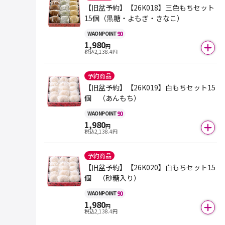
【旧盆予約】【26K018】三色もちセット
15個（黒糖・よもぎ・きなこ）
90
WAON
POINT
1,980
円
税込
2,138.4
円
予約商品
【旧盆予約】【26K019】白もちセット15
個 （あんもち）
90
WAON
POINT
1,980
円
税込
2,138.4
円
予約商品
【旧盆予約】【26K020】白もちセット15
個 （砂糖入り）
90
WAON
POINT
1,980
円
税込
2,138.4
円