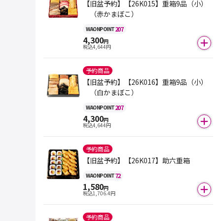
【旧盆予約】【26K015】重箱9品（小）
（赤かまぼこ）
207
WAON
POINT
4,300
円
税込
4,644
円
予約商品
【旧盆予約】【26K016】重箱9品（小）
（白かまぼこ）
207
WAON
POINT
4,300
円
税込
4,644
円
予約商品
【旧盆予約】【26K017】助六重箱
72
WAON
POINT
1,580
円
税込
1,706.4
円
予約商品