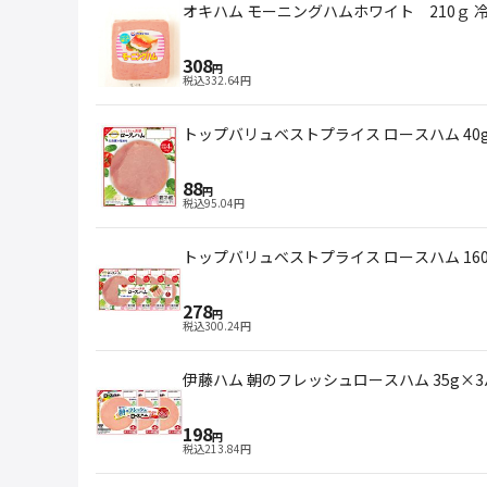
オキハム モーニングハムホワイト 210ｇ 
308
円
税込
332.64
円
トップバリュベストプライス ロースハム 40
88
円
税込
95.04
円
トップバリュベストプライス ロースハム 160
278
円
税込
300.24
円
伊藤ハム 朝のフレッシュロースハム 35g×
198
円
税込
213.84
円