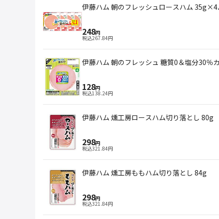
伊藤ハム 朝のフレッシュロースハム 35g×
248
円
税込
267.84
円
伊藤ハム 朝のフレッシュ 糖質0＆塩分30％カ
128
円
税込
138.24
円
伊藤ハム 燻工房ロースハム切り落とし 80g
298
円
税込
321.84
円
伊藤ハム 燻工房ももハム切り落とし 84g
298
円
税込
321.84
円