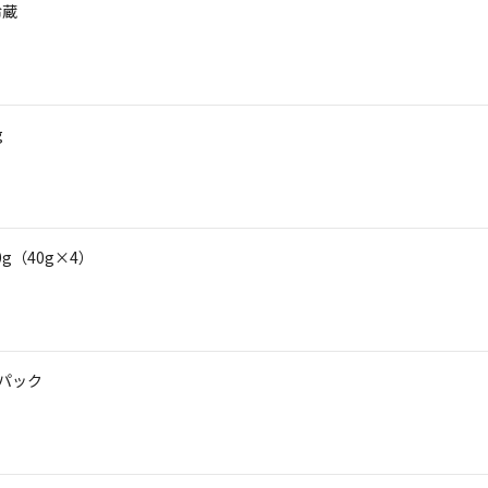
冷蔵
g
g（40g×4）
3パック