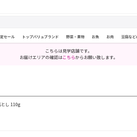
限定セール
トップバリュブランド
野菜・果物
お魚
お肉
豆腐など
こちらは見学店舗です。
お届けエリアの確認は
こちら
からお願い致します。
し 110g