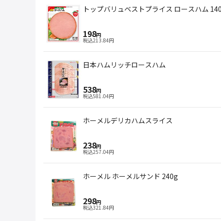
トップバリュベストプライス ロースハム 140
198
円
税込
213.84
円
日本ハムリッチロースハム
538
円
税込
581.04
円
ホーメルデリカハムスライス
238
円
税込
257.04
円
ホーメル ホーメルサンド 240g
298
円
税込
321.84
円