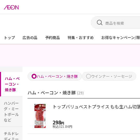
トップ
広告の品
予約商品
特集・おすすめ
お得なキャンペーン/
ハム・ベーコン・焼き豚
ウインナー・ソーセージ
ハム・ベ
ーコン・
焼き豚
ハム・ベーコン・焼き豚
(
29
)
ハンバー
トップバリュベストプライス もも生ハム切落と
グ・ミー
トボール
など
298
円
税込
321.84
円
チルドレ
ディミー