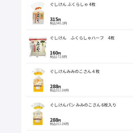
ぐしけん ふくらしゃ 4枚
315
円
税込
340.2
円
ぐしけん ふくらしゃハーフ 4枚
160
円
税込
172.8
円
ぐしけんみみのこさん４枚
288
円
税込
311.04
円
ぐしけんパン みみのこさん 6枚入り
288
円
税込
311.04
円