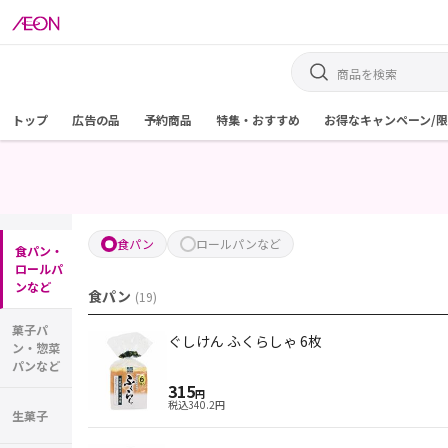
トップ
広告の品
予約商品
特集・おすすめ
お得なキャンペーン/
食パン
ロールパンなど
食パン・
ロールパ
ンなど
食パン
(
19
)
菓子パ
ぐしけん ふくらしゃ 6枚
ン・惣菜
パンなど
315
円
税込
340.2
円
生菓子