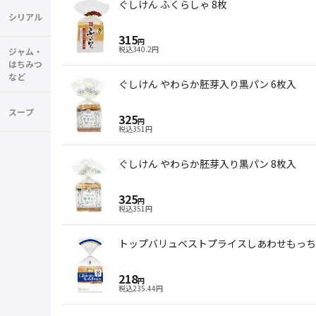
ぐしけん ふくらしゃ 8枚
シリアル
315
円
税込
340.2
円
ジャム・
はちみつ
など
ぐしけん やわらか胚芽入り黒パン 6枚入
スープ
325
円
税込
351
円
ぐしけん やわらか胚芽入り黒パン 8枚入
325
円
税込
351
円
トップバリュベストプライスしあわせもっち
218
円
税込
235.44
円