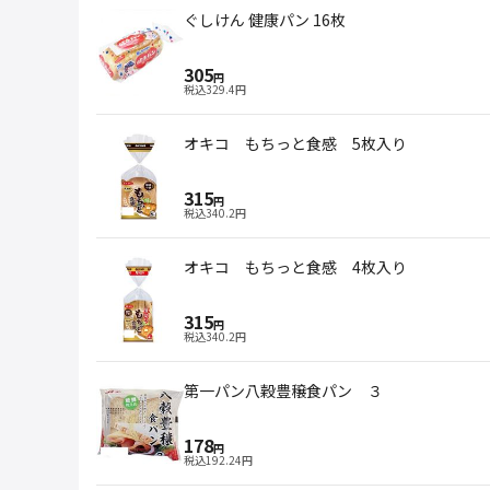
ぐしけん 健康パン 16枚
305
円
税込
329.4
円
オキコ もちっと食感 5枚入り
315
円
税込
340.2
円
オキコ もちっと食感 4枚入り
315
円
税込
340.2
円
第一パン八穀豊穣食パン ３
178
円
税込
192.24
円