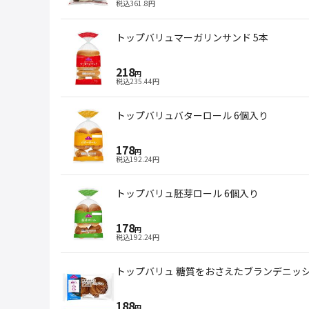
税込
361.8
円
トップバリュマーガリンサンド 5本
218
円
税込
235.44
円
トップバリュバターロール 6個入り
178
円
税込
192.24
円
トップバリュ胚芽ロール 6個入り
178
円
税込
192.24
円
トップバリュ 糖質をおさえたブランデニッシ
188
円