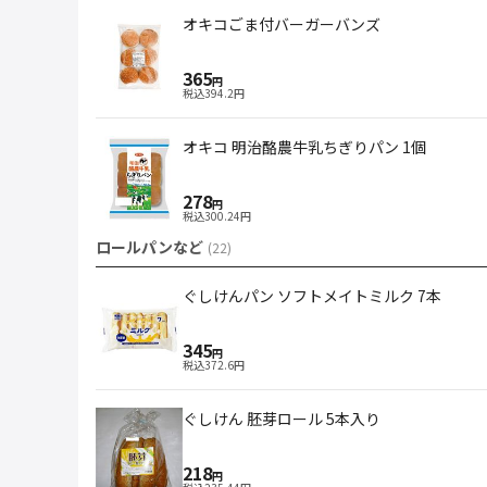
オキコごま付バーガーバンズ
365
円
税込
394.2
円
オキコ 明治酪農牛乳ちぎりパン 1個
278
円
税込
300.24
円
ロールパンなど
(
22
)
ぐしけんパン ソフトメイトミルク 7本
345
円
税込
372.6
円
ぐしけん 胚芽ロール 5本入り
218
円