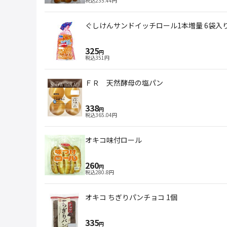
税込
235.44
円
ぐしけんサンドイッチロール1本増量 6
325
円
税込
351
円
ＦＲ 天然酵母の塩パン
338
円
税込
365.04
円
オキコ味付ロール
260
円
税込
280.8
円
オキコ ちぎりパンチョコ 1個
335
円