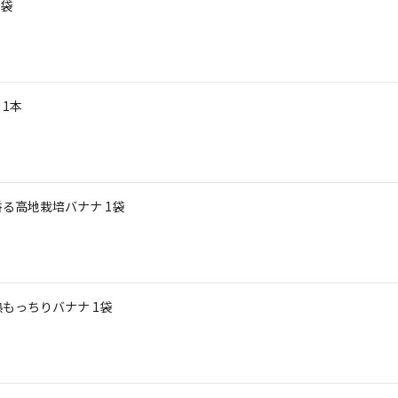
1袋
1本
る高地栽培バナナ 1袋
もっちりバナナ 1袋