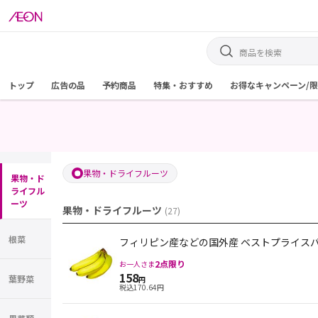
トップ
広告の品
予約商品
特集・おすすめ
お得なキャンペーン/
果物・ドライフルーツ
果物・ド
ライフル
ーツ
果物・ドライフルーツ
(
27
)
根菜
フィリピン産などの国外産 ベストプライスバ
2
点限り
お一人さま
158
葉野菜
円
税込
170.64
円