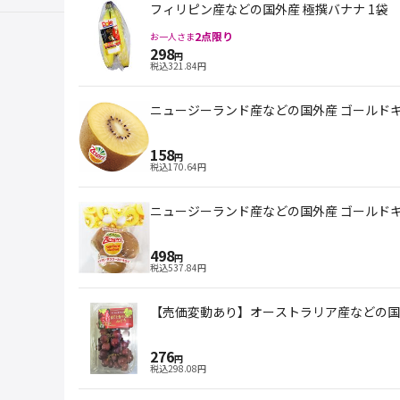
フィリピン産などの国外産 極撰バナナ 1袋
2
点限り
お一人さま
298
円
税込
321.84
円
ニュージーランド産などの国外産 ゴールド
158
円
税込
170.64
円
ニュージーランド産などの国外産 ゴールド
498
円
税込
537.84
円
【売価変動あり】オーストラリア産などの国外産
276
円
税込
298.08
円