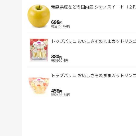
青森県産などの国内産 シナノスイート（２P
698
円
税込
753.84
円
トップバリュ おいしさそのままカット
880
円
税込
950.4
円
トップバリュ おいしさそのままカットリン
458
円
税込
494.64
円