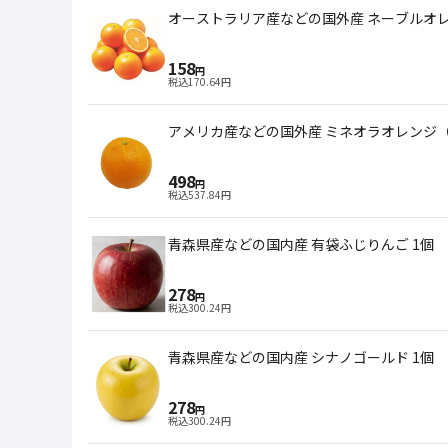
オーストラリア産などの国外産 ネーブルオレ
158
円
税込
170.64
円
アメリカ産などの国外産 ミネオラオレンジ（
498
円
税込
537.84
円
青森県産などの国内産 有袋ふじりんご 1個
278
円
税込
300.24
円
青森県産などの国内産 シナノゴールド 1個
278
円
税込
300.24
円