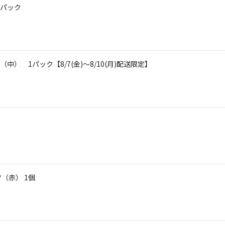
1パック
 1パック【8/7(金)～8/10(月)配送限定】
（赤） 1個