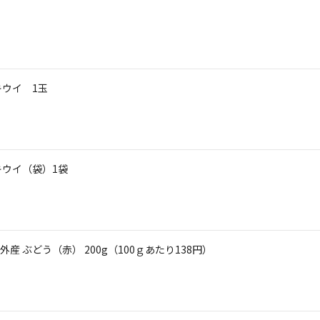
キウイ 1玉
キウイ（袋）1袋
 ぶどう（赤） 200g（100ｇあたり138円）