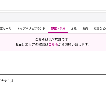
限定セール
トップバリュブランド
野菜・果物
お魚
お肉
豆腐など
こちらは見学店舗です。
お届けエリアの確認は
こちら
からお願い致します。
ナナ 1袋