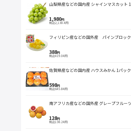
山梨県産などの国内産 シャインマスカット 
1,980
円
税込
2,138.4
円
フィリピン産などの国外産 パインブロック（中）
388
円
税込
419.04
円
佐賀県産などの国内産 ハウスみかん 1パック
598
円
税込
645.84
円
南アフリカ産などの国外産 グレープフルーツ
128
円
税込
138.24
円