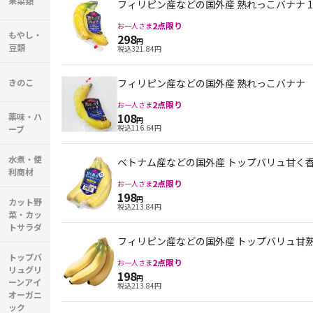
果菜類
フィリピン産などの国外産 熟れっこバナナ 
2
点限り
お一人さま
もやし・
298
円
豆類
税込
321.84
円
きのこ
フィリピン産などの国外産 熟れっこバナナ 
2
点限り
お一人さま
108
薬味・ハ
円
税込
116.64
円
ーブ
水煮・便
ベトナム産などの国外産 トップバリュ甘く香
利商材
2
点限り
お一人さま
198
円
カット野
税込
213.84
円
菜・カッ
トサラダ
フィリピン産などの国外産 トップバリュ甘熟
トップバ
2
点限り
お一人さま
リュグリ
198
円
ーンアイ
税込
213.84
円
オーガニ
ック