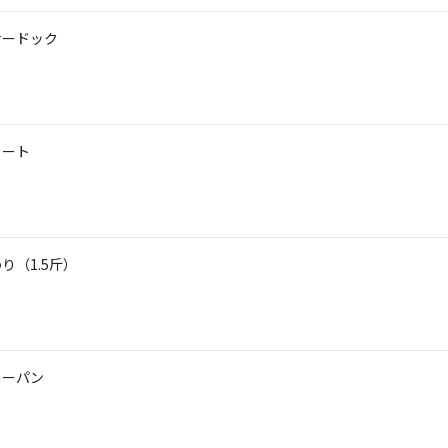
ナードック
ミート
り（1.5斤）
レーパン