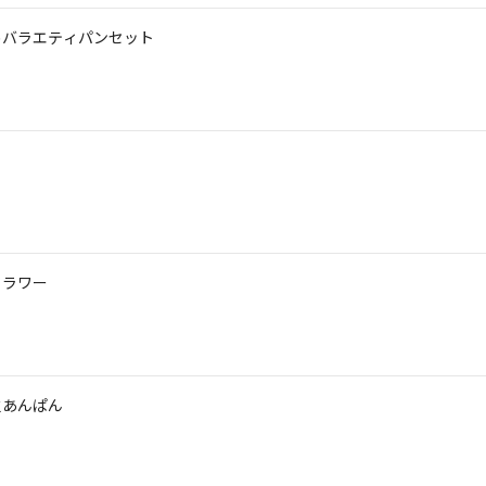
めバラエティパンセット
フラワー
火あんぱん