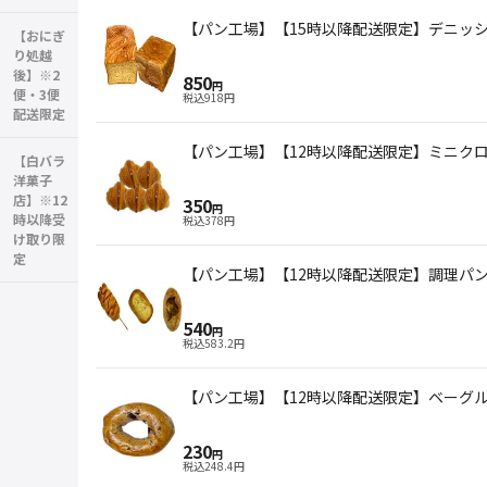
【パン工場】【15時以降配送限定】デニッシ
【おにぎ
り処越
後】※2
850
円
便・3便
税込
918
円
配送限定
【パン工場】【12時以降配送限定】ミニク
【白バラ
洋菓子
店】※12
350
円
時以降受
税込
378
円
け取り限
定
【パン工場】【12時以降配送限定】調理パン
540
円
税込
583.2
円
【パン工場】【12時以降配送限定】ベーグ
230
円
税込
248.4
円