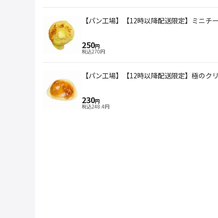
【パン工場】【12時以降配送限定】ミニチ
250
円
税込
270
円
【パン工場】【12時以降配送限定】極のク
230
円
税込
248.4
円