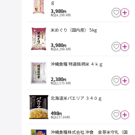
ｇ
3,980
円
税込
4,298.4
円
米めぐり（国内産） 5kg
3,980
円
税込
4,298.4
円
沖縄食糧 特選銘柄米 ４ｋｇ
2,380
円
税込
2,570.4
円
北海道米パエリア ３４０ｇ
498
円
税込
537.84
円
沖縄食糧株式会社 沖食 金芽米守礼（国