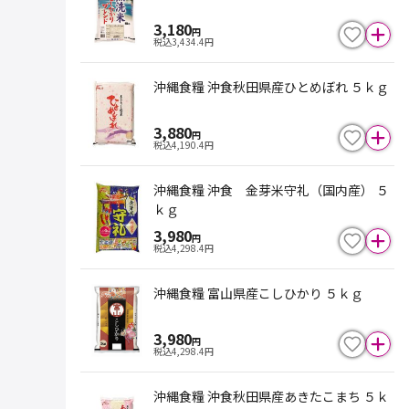
3,180
円
税込
3,434.4
円
沖縄食糧 沖食秋田県産ひとめぼれ ５ｋｇ
3,880
円
税込
4,190.4
円
沖縄食糧 沖食 金芽米守礼（国内産） ５
ｋｇ
3,980
円
税込
4,298.4
円
沖縄食糧 富山県産こしひかり ５ｋｇ
3,980
円
税込
4,298.4
円
沖縄食糧 沖食秋田県産あきたこまち ５ｋ