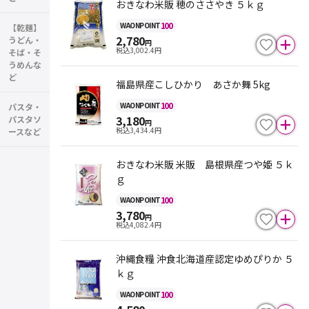
おきなわ米販 穂のささやき ５ｋｇ
100
WAON
POINT
【乾麺】
2,780
うどん・
円
税込
3,002.4
円
そば・そ
うめんな
ど
福島県産こしひかり あさか舞 5kg
100
WAON
POINT
パスタ・
3,180
パスタソ
円
税込
3,434.4
円
ースなど
おきなわ米販 米販 島根県産つや姫 ５ｋ
ｇ
100
WAON
POINT
3,780
円
税込
4,082.4
円
沖縄食糧 沖食北海道産認定ゆめぴりか ５
ｋｇ
100
WAON
POINT