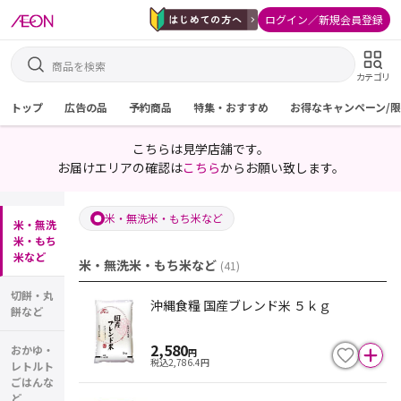
ログイン／新規会員登録
カテゴリ
トップ
広告の品
予約商品
特集・おすすめ
お得なキャンペーン/
こちらは見学店舗です。
お届けエリアの確認は
こちら
からお願い致します。
米・無洗米・もち米など
米・無洗
米・もち
米など
米・無洗米・もち米など
(
41
)
切餅・丸
沖縄食糧 国産ブレンド米 ５ｋｇ
餅など
2,580
おかゆ・
円
税込
2,786.4
円
レトルト
ごはんな
ど