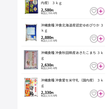
内産） ３ｋｇ
2,580
円
税込
2,786.4
円
沖縄食糧 沖食北海道産認定ゆめぴりか ３
ｋｇ
2,880
円
税込
3,110.4
円
沖縄食糧 沖食秋田県産あきたこまち ３ｋ
ｇ
2,630
円
税込
2,840.4
円
沖縄食糧 沖食愛を米守礼（国内産） ３ｋ
ｇ
2,330
円
税込
2,516.4
円