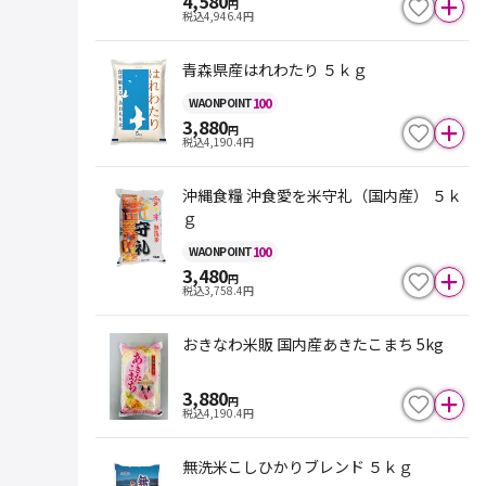
4,580
円
税込
4,946.4
円
青森県産はれわたり ５ｋｇ
100
WAON
POINT
3,880
円
税込
4,190.4
円
沖縄食糧 沖食愛を米守礼（国内産） ５ｋ
ｇ
100
WAON
POINT
3,480
円
税込
3,758.4
円
おきなわ米販 国内産あきたこまち 5kg
3,880
円
税込
4,190.4
円
無洗米こしひかりブレンド ５ｋｇ