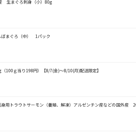
産 生まぐろ刺身（小）80g
んぼまぐろ（中） 1パック
00ｇ当り198円）【8/7(金)～8/10(月)配送限定】
刺身用トラウトサーモン（養殖、解凍）アルゼンチン産などの国外産 200