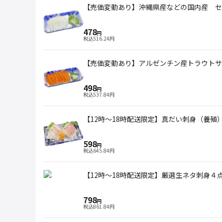
【売価変動あり】沖縄県産などの国内産 セー
478
円
税込
516.24
円
【売価変動あり】アルゼンチン産トラウトサーモ
498
円
税込
537.84
円
【12時～18時配送限定】真だい刺身（養殖
598
円
税込
645.84
円
【12時～18時配送限定】厳選生ネタ刺身
798
円
税込
861.84
円