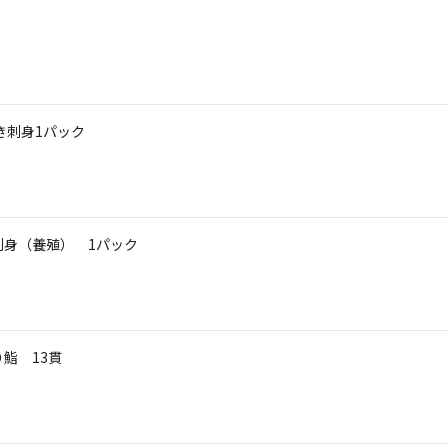
き刺身1パック
刺身（養殖） 1パック
鮨 13貫