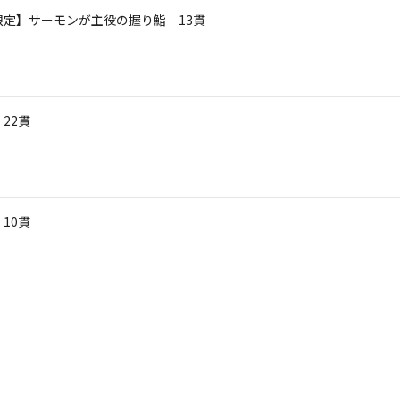
限定】サーモンが主役の握り鮨 13貫
22貫
10貫