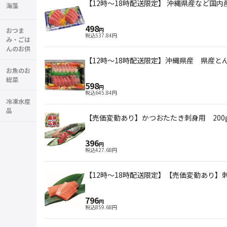
【12時～18時配送限定】 沖縄県産など国内
海藻
498
おつま
円
税込
537.84
円
み・ごは
んのお供
【12時～18時配送限定】沖縄県産 県産と
お魚のお
総菜
598
円
税込
645.84
円
冷凍水産
品
【売価変動あり】かつおたたき刺身用 200g（1
396
円
税込
427.68
円
【12時～18時配送限定】【売価変動あり】
796
円
税込
859.68
円