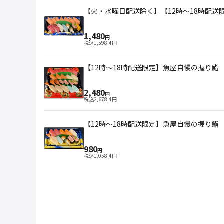
【火・水曜日配送除く】【12時～18時配送
1,480
円
税込
1,598.4
円
【12時～18時配送限定】魚屋自慢の握り鮨 
2,480
円
税込
2,678.4
円
【12時～18時配送限定】魚屋自慢の握り鮨 
980
円
税込
1,058.4
円