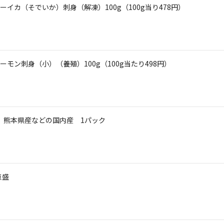
イカ（そでいか）刺身（解凍）100g（100g当り478円）
ン刺身（小）（養殖）100g（100g当たり498円）
） 熊本県産などの国内産 1パック
４点盛