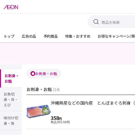
トップ
広告の品
予約商品
特集・おすすめ
お得なキャンペーン/
お刺身・お鮨
お刺身・
お鮨
お刺身・お鮨
(
24
)
お魚切
身・貝・
沖縄県産などの国内産 とんぼまぐろ刺身（
えび
358
味付け切
円
税込
386.64
円
身・魚